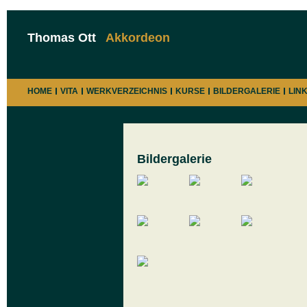
Thomas Ott
Akkordeon
HOME
VITA
WERKVERZEICHNIS
KURSE
BILDERGALERIE
LIN
Bildergalerie