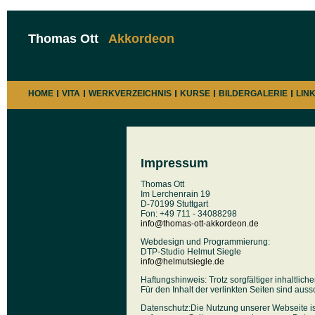
Thomas Ott
Akkordeon
HOME
VITA
WERKVERZEICHNIS
KURSE
BILDERGALERIE
LIN
Impressum
Thomas Ott
Im Lerchenrain 19
D-70199 Stuttgart
Fon: +49 711 - 34088298
info@thomas-ott-akkordeon.de
Webdesign und Programmierung:
DTP-Studio Helmut Siegle
info@helmutsiegle.de
Haftungshinweis: Trotz sorgfältiger inhaltlich
Für den Inhalt der verlinkten Seiten sind auss
Datenschutz:Die Nutzung unserer Webseite i